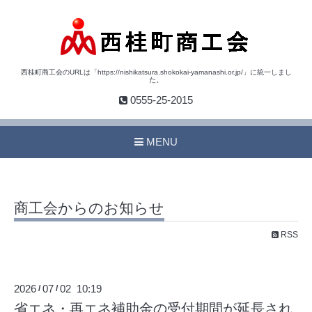
西桂町商工会のURLは「https://nishikatsura.shokokai-yamanashi.or.jp/」に統一しまし
た。
0555-25-2015
MENU
商工会からのお知らせ
RSS
2026
07
02 10:19
/
/
省エネ・再エネ補助金の受付期間が延長され