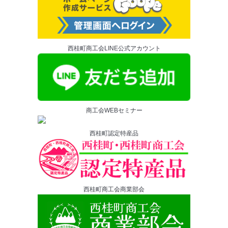
西桂町商工会LINE公式アカウント
商工会WEBセミナー
西桂町認定特産品
西桂町商工会商業部会