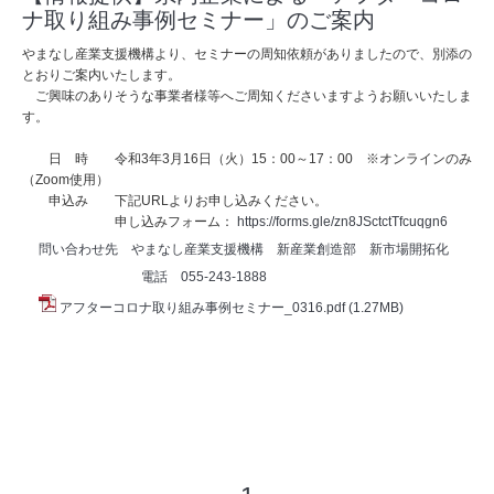
ナ取り組み事例セミナー」のご案内
やまなし産業支援機構より、セミナーの周知依頼がありましたので、別添の
とおりご案内いたします。
ご興味のありそうな事業者様等へご周知くださいますようお願いいたしま
す。
日 時 令和3年3月16日（火）15：00～17：00 ※オンラインのみ
（Zoom使用）
申込み 下記URLよりお申し込みください。
申し込みフォーム：
https://forms.gle/zn8JSctctTfcuqgn6
問い合わせ先 やまなし産業支援機構 新産業創造部 新市場開拓化
電話 055-243-1888
アフターコロナ取り組み事例セミナー_0316.pdf
(1.27MB)