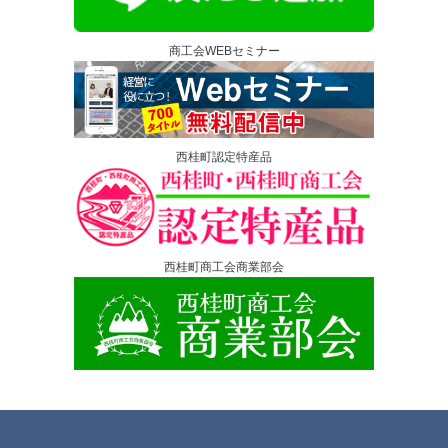
商工会WEBセミナー
西桂町認定特産品
西桂町商工会商業部会