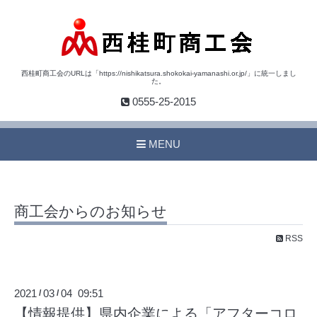
西桂町商工会のURLは「https://nishikatsura.shokokai-yamanashi.or.jp/」に統一しまし
た。
0555-25-2015
MENU
商工会からのお知らせ
RSS
2021
03
04 09:51
/
/
【情報提供】県内企業による「アフターコロ