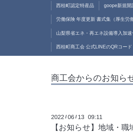
西桂町認定特産品
goope新規
労働保険 年度更新 書式集（厚生労
山梨県省エネ・再エネ設備導入加速
西桂町商工会 公式LINEのQRコード
商工会からのお知ら
2022
06
13 09:11
/
/
【お知らせ】地域・職