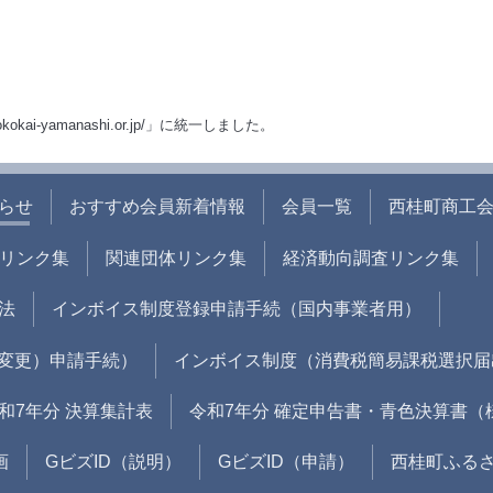
okokai-yamanashi.or.jp/」に統一しました。
らせ
おすすめ会員新着情報
会員一覧
西桂町商工
リンク集
関連団体リンク集
経済動向調査リンク集
法
インボイス制度登録申請手続（国内事業者用）
変更）申請手続）
インボイス制度（消費税簡易課税選択届
和7年分 決算集計表
令和7年分 確定申告書・青色決算書（
画
GビズID（説明）
GビズID（申請）
西桂町ふる