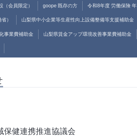
開設（会員限定）
goope 既存の方
令和8年度 労働保険 
働省）
山梨県中小企業等生産性向上設備整備等支援補助金
化事業費補助金
山梨県賃金アップ環境改善事業費補助金
せ
域保健連携推進協議会