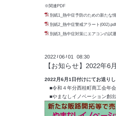
※関連PDF
別紙1_熱中症予防のための新たな情
別紙2_熱中症警戒アラート(002).pd
別紙3_熱中症対策にエアコンの試運転
2022
06
01 08:30
/
/
【お知らせ】2022年
2022月6月1日付けにてお送り
■令和４年分西桂町商工会年会
■やまなしイノベーション創出