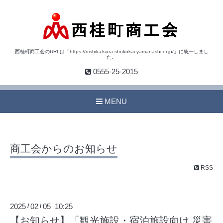
西桂町商工会のURLは「https://nishikatsura.shokokai-yamanashi.or.jp/」に統一しまし
た。
0555-25-2015
MENU
商工会からのお知らせ
RSS
2025
02
05 10:25
/
/
【お知らせ】「観光施設・宿泊施設向け 災害