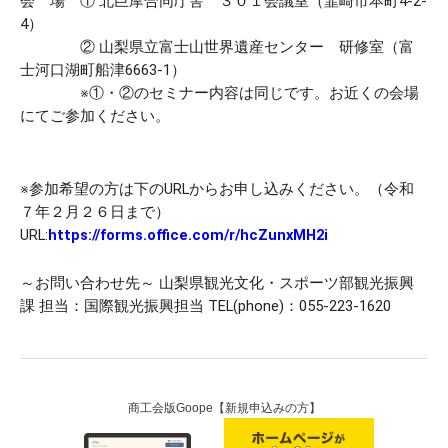
会 場 ① 北巨摩合同庁舎 ３０１会議室（韮崎市本町4-2-
4）
② 山梨県立富士山世界遺産センター 研修室（富
士河口湖町船津6663-1）
※①・②のセミナー内容は同じです。お近くの会場
にてご参加ください。
※参加希望の方は下のURLからお申し込みください。（令和
７年２月２６日まで）
URL:
https://forms.office.com/r/hcZunxMH2i
～お問い合わせ先～ 山梨県観光文化・スポーツ部観光振興
課 担当：国際観光振興担当 TEL(phone)：055-223-1620
商工会版Goope【新規申込みの方】