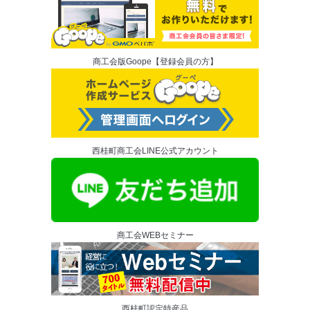
商工会版Goope【登録会員の方】
西桂町商工会LINE公式アカウント
商工会WEBセミナー
西桂町認定特産品