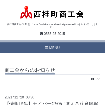
西桂町商工会のURLは「https://nishikatsura.shokokai-yamanashi.or.jp/」に統一しまし
た。
0555-25-2015
MENU
商工会からのお知らせ
RSS
2021
12
20 08:30
/
/
【情報提供】サイバー犯罪に関する注意喚起