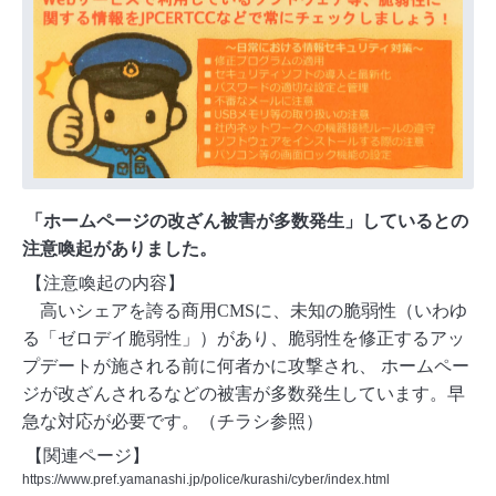
「ホームページの改ざん被害が多数発生」しているとの
注意喚起がありました。
【注意喚起の内容】
高いシェアを誇る商用
CMS
に、未知の脆弱性（いわゆ
る「ゼロデイ脆弱性」）があり、脆弱性を修正するアッ
プデートが施される前に何者かに攻撃され、
ホームペー
ジが改ざんされるなどの被害が多数発生しています。早
急な対応が必要です。（チラシ参照）
【関連ページ】
https://www.pref.yamanashi.jp/police/kurashi/cyber/index.html