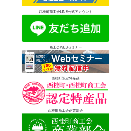
西桂町商工会LINE公式アカウント
商工会WEBセミナー
西桂町認定特産品
西桂町商工会商業部会