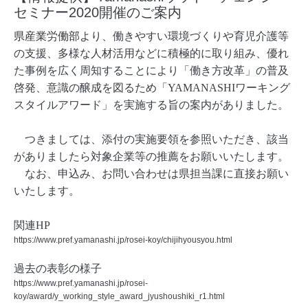
セミナー2020開催のご案内
県産業労働部より
、働きやすい環境づくりや育児介護等
の支援、多様な人材活用などに積極的に取り組み、優れ
た事例を広く周知することにより「働き方改革」の普及
啓発、意識の醸成を図るため「YAMANASHIワーキング
スタイルアワード」を実施する旨の案内がありました。
つきましては、添付の実施要領を参照いただき、該当
がありましたら対象企業等の推薦をお願いいたします。
なお、申込み、お問い合わせは県担当課に直接お願い
いたします。
関連HP
https://www.pref.yamanashi.jp/rosei-koy/chijihyousyou.html
過去の表彰の様子
https://www.pref.yamanashi.jp/rosei-
koy/award/y_working_style_award_jyushoushiki_r1.html