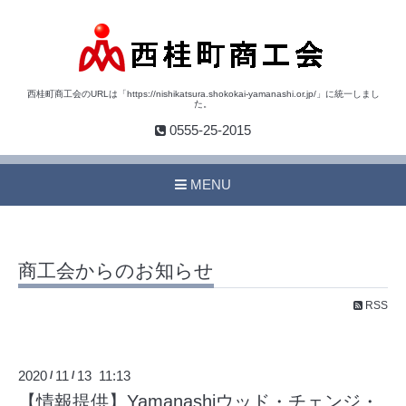
西桂町商工会のURLは「https://nishikatsura.shokokai-yamanashi.or.jp/」に統一しまし
た。
0555-25-2015
MENU
商工会からのお知らせ
RSS
2020
11
13 11:13
/
/
【情報提供】Yamanashiウッド・チェンジ・