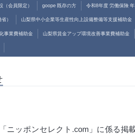
開設（会員限定）
goope 既存の方
令和8年度 労働保険 
働省）
山梨県中小企業等生産性向上設備整備等支援補助金
化事業費補助金
山梨県賃金アップ環境改善事業費補助金
せ
「ニッポンセレクト.com」に係る掲