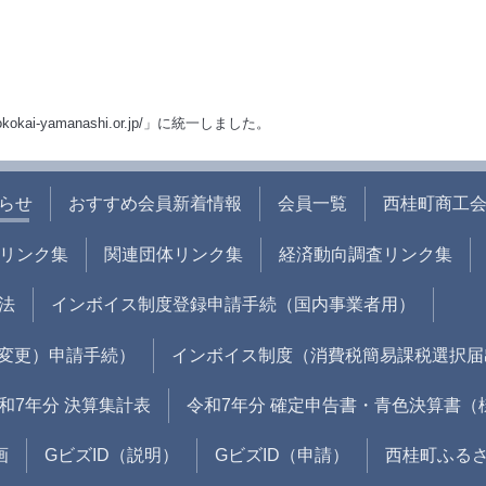
okokai-yamanashi.or.jp/」に統一しました。
らせ
おすすめ会員新着情報
会員一覧
西桂町商工
リンク集
関連団体リンク集
経済動向調査リンク集
法
インボイス制度登録申請手続（国内事業者用）
変更）申請手続）
インボイス制度（消費税簡易課税選択届
和7年分 決算集計表
令和7年分 確定申告書・青色決算書（
画
GビズID（説明）
GビズID（申請）
西桂町ふる